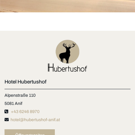
Hotel Hubertushof
Alpenstraße 110
5081 Anif

+43 6246 8970

hotel@hubertushof-anif.at