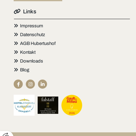

Links

Impressum

Datenschutz

AGB Hubertushof

Kontakt

Downloads

Blog