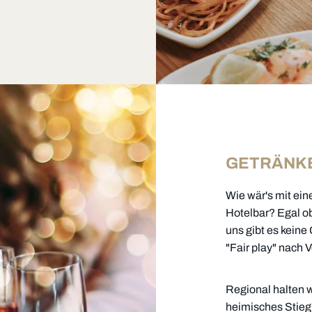
GETRÄNK
Wie wär's mit ein
Hotelbar? Egal ob
uns gibt es kein
"Fair play" nach
Regional halten w
heimisches Stieg