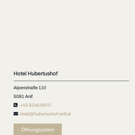
Hotel Hubertushof
Alpenstraße 110
5081 Anif

+43 6246 8970

hotel@hubertushof-anif.at
Öffnungszeiten