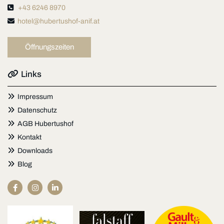

+43 6246 8970

hotel@hubertushof-anif.at
Öffnungszeiten

Links

Impressum

Datenschutz

AGB Hubertushof

Kontakt

Downloads

Blog