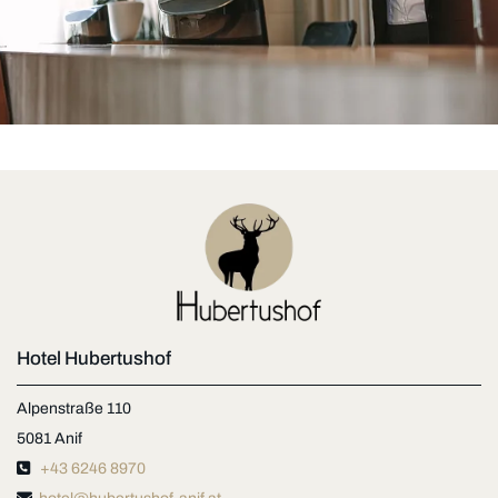
Hotel Hubertushof
Alpenstraße 110
5081 Anif

+43 6246 8970
