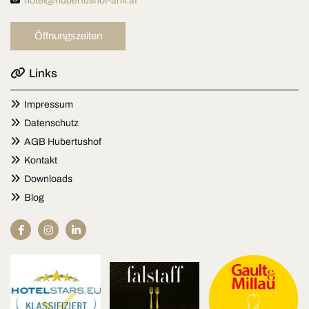
hotel@hubertushof-anif.at
Öffnungszeiten

Links

Impressum

Datenschutz

AGB Hubertushof

Kontakt

Downloads

Blog