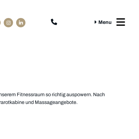

Menu
nserem Fitnessraum so richtig auspowern. Nach
Infrarotkabine und Massageangebote.