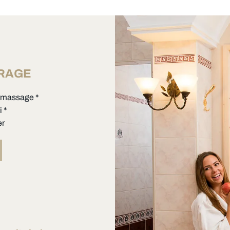
FRAGE
rmassage *
 *
er