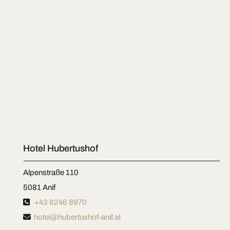
Hotel Hubertushof
Alpenstraße 110
5081 Anif

+43 6246 8970

hotel@hubertushof-anif.at