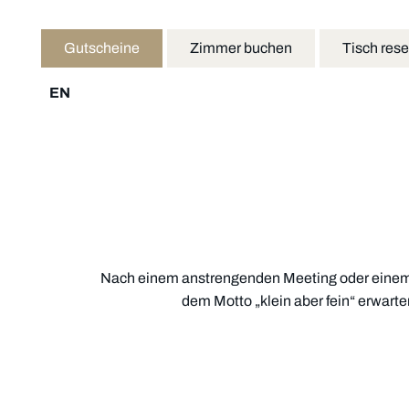
Gutscheine
Zimmer buchen
Tisch rese
EN
Nach einem anstrengenden Meeting oder einem 
dem Motto „klein aber fein“ erwart