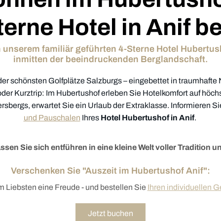
erne Hotel in Anif b
n unserem familiär geführten 4-Sterne Hotel Hubertush
inmitten der beeindruckenden Berglandschaft.
der schönsten Golfplätze Salzburgs – eingebettet in traumhafte 
oder Kurztrip: Im Hubertushof erleben Sie Hotelkomfort auf höc
bergs, erwartet Sie ein Urlaub der Extraklasse. Informieren Sie 
und Pauschalen
Ihres
Hotel Hubertushof in Anif
.
lassen Sie sich entführen in eine kleine Welt voller Tradition 
Verschenken Sie "Auszeit im Hubertushof Anif":
m Liebsten eine Freude - und bestellen Sie
Ihren individuellen 
Jetzt buchen