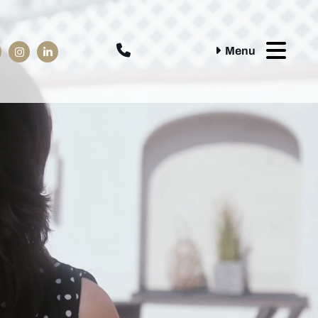

Menu