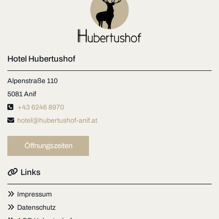
Hotel Hubertushof
Alpenstraße 110
5081 Anif

+43 6246 8970

hotel@hubertushof-anif.at
Öffnungszeiten

Links

Impressum

Datenschutz