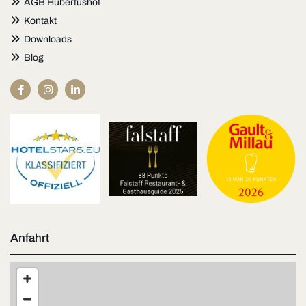

AGB Hubertushof

Kontakt

Downloads

Blog
Anfahrt