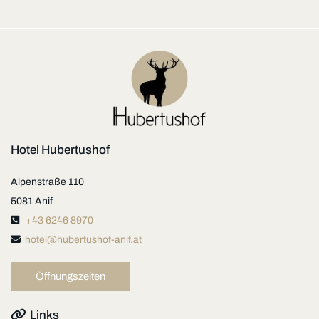
Hotel Hubertushof
Alpenstraße 110
5081 Anif

+43 6246 8970

hotel@hubertushof-anif.at
Öffnungszeiten

Links