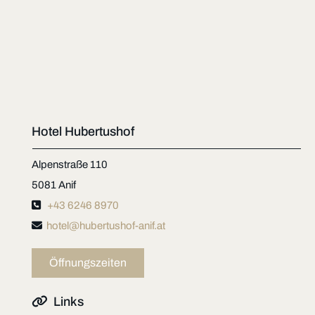
Hotel Hubertushof
Alpenstraße 110
5081 Anif

+43 6246 8970

hotel@hubertushof-anif.at
Öffnungszeiten

Links