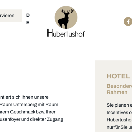
D
rvieren
E
HOTEL 
Besondere
Rahmen
entiert sich Ihnen unsere
on Raum Untersberg mit Raum
Sie planen 
 Ihrem Geschmack bzw. Ihren
Incentives 
ausenfoyer und direkter Zugang
Hubertushof 
nur für Sie 