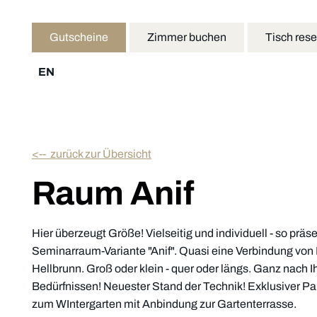
Gutscheine
Zimmer buchen
Tisch rese
EN
<-- zurück zur Übersicht
Raum Anif
Hier überzeugt Größe! Vielseitig und individuell - so präs
Seminarraum-Variante "Anif". Quasi eine Verbindung v
Hellbrunn. Groß oder klein - quer oder längs. Ganz nach
Bedürfnissen! Neuester Stand der Technik! Exklusiver P
zum WIntergarten mit Anbindung zur Gartenterrasse.