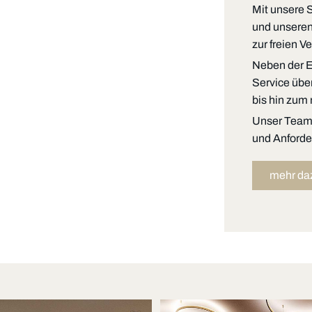
Mit unsere 
und unseren
zur freien V
Neben der Ex
Service übe
bis hin zu
Unser Team i
und Anforde
mehr da