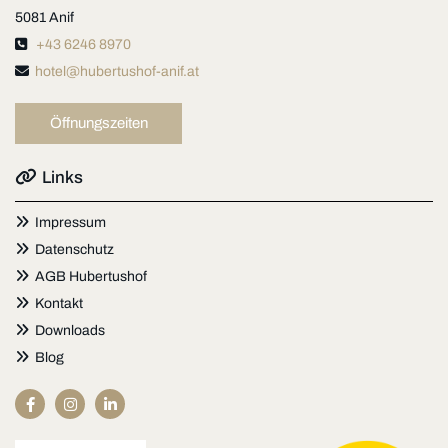
5081 Anif

+43 6246 8970

hotel@hubertushof-anif.at
Öffnungszeiten

Links

Impressum

Datenschutz

AGB Hubertushof

Kontakt

Downloads

Blog